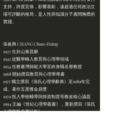
支持，跨度宏偉，影響甚鉅，遠超過任何政治立
場可評斷的格局，是人性與知識分子廣闊胸襟的
實踐。
張春興 CHANG Chun-Hsing
1927 生於山東昌樂
1945 從醫學轉入教育與心理學領域
1954 任教臺灣師範大學至終身職名譽教授
1968 開始撰寫教育與心理學專書
1977 獨立撰寫《張氏心理學辭典》至1989年完
成。著作五度獲金鼎獎
1979 投入學校輔導與師資制度等教改核心議題
1994 主編《世紀心理學叢書》，重新撰寫《張氏
心理學辭典重訂版》
1998 三度獲兩岸學術交流貢獻獎
2000 美國名人學院新世紀名人獎及心理學成就
獎，辭典重訂版完成