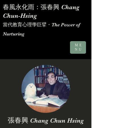
​春風永化雨：張春興 Chang
Chun-Hsing
當代教育心理學巨擘・The Power of
Nurturing
ME
NU
​張春興
Chang Chun Hsing