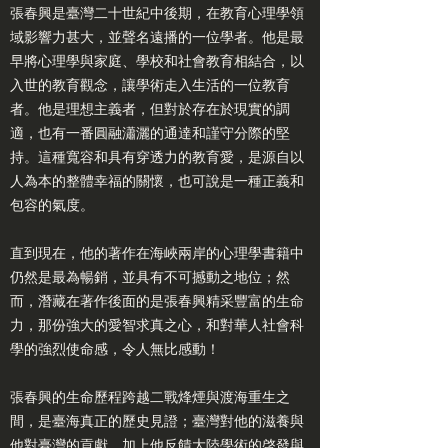
張春興是臺灣二十世紀中後期，在教育心理學領
域影響力甚大，並聲名遠播的一位學者。他是最
早將心理學與家庭、學校和社會教育相結合，以
入世的教育觀念，讓學術走入生活的一位教育
者。他是理想主義者，但對於存在於現實的調
適，也有一番圓融瀟灑的通達和謹守分際的堅
持。這種寬容和具有穿透力的教育愛，是源自以
人為本的整體幸福的關懷，也可說是一種正義和
包容的氣度。
直到現在，他的著作在海峽兩岸的心理學書籍中
仍然是最為暢銷，並具有不可撼動之地位；然
而，潛藏在著作後面的是張春興精采豐富的生命
力，那份強大的愛智求真之心，和對華人社會科
學的強烈使命感，令人無比感動！
張春興的生命歷程跨越二戰烽煙與渡海重生之
間，是臺海真正的歷史見證；臺灣對他的滋養與
他對臺灣的貢獻，加上他反饋大陸學術的啓發與