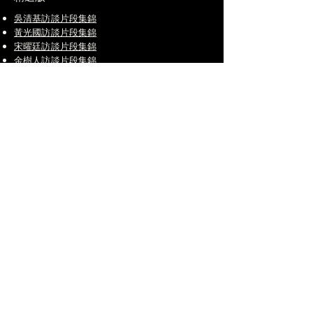
​吳清基訪談片段集錦
​黃光國訪談片段集錦
​宋曜廷訪談片段集錦
​金樹人訪談片段集錦
​陳李綢、洪有義訪談片段集錦
​賴明伸訪談片段集錦
​張厚粲訪談片段集錦
​林崇德訪談片段集錦
​曹中瑋訪談片段集錦
​劉威德訪談片段集錦
張春興教授紀念網站
永・藝策動工作室
ystudio.lena@gmail.com
©2025 張春興教授紀念網站 版權所有。