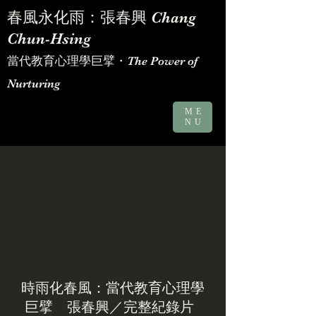
​春風永化雨：張春興 Chang
Chun-Hsing
當代教育心理學巨擘・The Power of
Nurturing
ME
NU
時雨化春風：當代教育心理學
巨擘 張春興／完整紀錄片