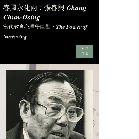
​春風永化雨：張春興 Chang
Chun-Hsing
當代教育心理學巨擘・The Power of
Nurturing
ME
NU