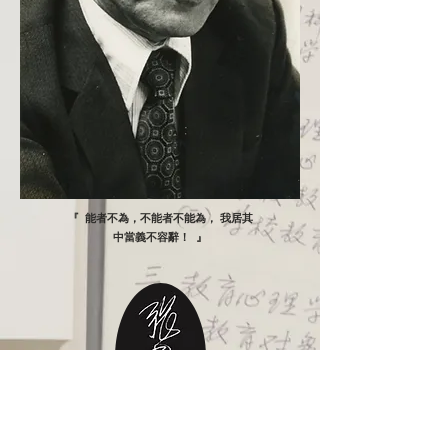
『 能者不為，不能者不能為， 我居其
中當義不容辭！ 』